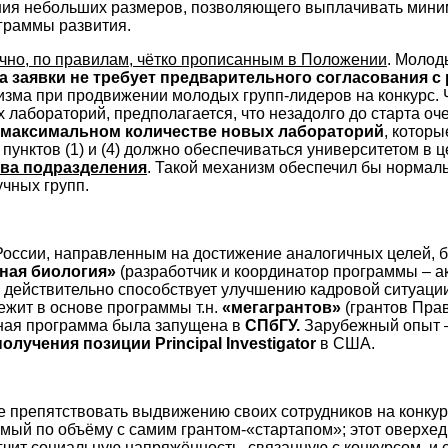
ания небольших размеров, позволяющего выплачивать мини
ограммы развития.
чно, по правилам, чётко прописанным в Положении
. Молод
а заявки не требует предварительного согласования 
изма при продвижении молодых групп-лидеров на конкурс.
 лабораторий, предполагается, что незадолго до старта оч
 максимальном количестве новых лабораторий
, которы
пунктов (1) и (4) должно обеспечиваться университетом в ц
тва подразделения
. Такой механизм обеспечил бы нормаль
чных групп.
оссии, направленным на достижение аналогичных целей, б
ная биология»
(разработчик и координатор программы – ак
, действительно способствует улучшению кадровой ситуаци
ежит в основе программы т.н.
«мегагрантов»
(грантов Пра
ная программа была запущена в
СПбГУ.
Зарубежный опыт –
лучения позиции Principal Investigator
в США.
е препятствовать выдвижению своих сотрудников на конку
мый по объёму с самим грантом-«стартапом»; этот оверхед
гчит социальную напряжённость, связанную с конкурсом, и 