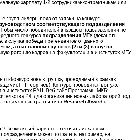
мальную зарплату 1-2 сотрудникам-контрактникам или
ые групп-лидеры подают заявки на конкурс
с руководством соответствующего подразделения
 Чтобы число победителей в каждом подразделении не
ередного конкурса
подразделения МГУ
(деканаты,
е, в случае победы претендентов от данного
елом, а
выполнение пунктов (2) и (3) в случае
ную ротацию кадров на факультетах и в институтах МГУ
ыл «Конкурс новых групп», проводимый в рамках
адемик Г.П.Георгиев). Конкурс проводится вот уже
и в институтах РАН. Веб-сайт Программы МКБ:
вительства РФ для организации новых лабораторий под
 это именные гранты типа
Research Award
в
рс? Возможный вариант - включить механизм
 подразделение может потратить, например, на
станет стимулом для декана/директора, озабоченного