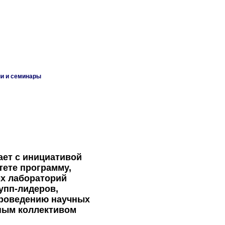
и и семинары
ет с инициативой
тете программу,
х лабораторий
упп-лидеров,
проведению научных
ным коллективом