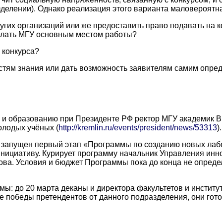
елении). Однако реализация этого варианта маловероятна
угих организаций или же предоставить право подавать на к
делать МГУ основным местом работы?
 конкурса?
астям знания или дать возможность заявителям самим опре
ке и образованию при Президенте РФ ректор МГУ академик
олодых учёных (
http://kremlin.ru/events/president/news/53313
).
л запущен первый этап «Программы по созданию новых лаб
инициативу. Курирует программу начальник Управления ин
лова. Условия и бюджет Программы пока до конца не опред
ы: до 20 марта деканы и директора факультетов и инстит
ае победы претендентов от данного подразделения, они гот