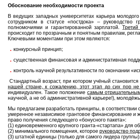
Обоснование необходимости проекта
В ведущих западных университетах карьера молодого 
сотрудником в статусе «постдока» – руководство 
полномочиями и гарантированной зарплатой.
Третий
происходит по прозрачным и понятным правилам, регла
Ключевыми моментами при этом являются:
конкурсный принцип;
существенная финансовая и административная подде
контроль научной результативности по окончании «ис
Стандартный возраст, при котором учёный становится 
нашей стране, к сожалению, этот этап до сих пор н
индивидуален. Такое положение
самым отрицательным
научной, а не об административной карьере!), молодёжь
Мы предлагаем разработать принципы, в соответствии
умеренное независимое грантовое финансирование и ж
право получения следующего «бонусного пакета»:
(1) единовременного крупного гранта-«стартапа» для о
(2) минимального помещения, которое
руководство под
(3) штатной единицы (только для самого лидера группы)