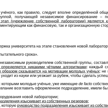
учёного, как правило, следует вполне определённой общ
группой, получающей независимое финансирование – 
 этап (учреждение собственной лаборатории) является 
ментирующим как финансовую, так и организационную стор
ржка университета на этапе становления новой лаборатор
пытательного срока».
независимым руководителем собственной группы, составляе
е определяется никакими чёткими алгоритмами
: каждый с
 образом сказывается на мотивации молодых учёных
: не
 уходит из науки или уезжает за рубеж, чтобы сделать успе
 с которыми молодые учёные, уже имеющие
de
facto
собствен
елание возглавить оформленное подразделение, имели бы 
борудования новой лаборатории;
разделения изыскивает из собственных резервов
;
, которую
руководство подразделения изыскивает из собст