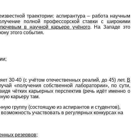
еизвестной траектории: аспирантура – работа научным
получение полной профессорской ставки с широкими
ключевым в научной карьере учёного
. На Западе это
ону этого события.
ии;
т 30-40 (с учётом отечественных реалий, до 45) лет.
В
лучай «получения собственной лаборатории», по сути,
 видя чётких карьерных перспектив (речь идёт именно о
шную карьеру там.
ную группу (состоящую из аспирантов и студентов),
возможность участвовать в регулярных конкурсах на
венных резервов
;