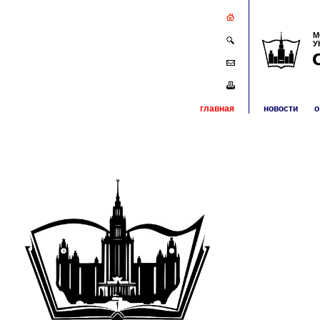
М
У
главная
новости
о