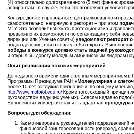
(4) относительно долговременного (5 лет) финансиров
аспирантам - в случае, если это позволяют условия Пр
Конкурс должен проводиться централизованно и прозра
самостоятельно, напрямую в ректорат – при этом
подач
МГУ. Это позволит избежать протекционизма и фаворит
превысило их возможности по организации у себя новых
дирекции или Учёные советы)
уведомляют ректорат о
подразделения, они готовы у себя открыть. Выполнение 
победы в конкурсе должно стать задачей руководс
и открыл бы дорогу молодым амбициозным лидерам нау
Опыт реализации похожих мероприятий
До недавнего времени единственным мероприятием в Р
Программы Президиума РАН
«Молекулярная и клеточ
более 10 лет, заслужил признание и, по общему мнению
http://www.molbiol.edu.ru/
Кроме того, сходный принцип л
руководством ведущих учёных). Совсем недавно подоб
Европейских университетах и стандартная
процедура по
Вопросы для обсуждения:
Как мотивировать руководителей подразделений н
финансовой заинтересованности (оверхед, сравни
надбавки к зарплате другим сотрудникам – что смя